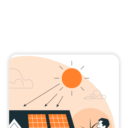
Curso Vendendo
seus Projetos de Energia
Solar | Nível 03